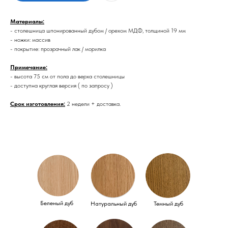
Материалы:
- столешница шпонированный дубом / орехом МДФ, толщиной 19 мм
- ножки: массив
- покрытие: прозрачный лак / морилка
Примечание:
- высота 75 см от пола до верха столешницы
- доступна круглая версия ( по запросу )
Срок изготовления:
2 недели + доставка.
Беленый дуб
Натуральный дуб
Темный дуб