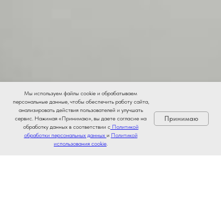
Мы используем файлы cookie и обрабатываем
персональные данные, чтобы обеспечить работу сайта,
анализировать действия пользователей и улучшать
Принимаю
сервис. Нажимая «Принимаю», вы даете согласие на
обработку данных в соответствии с
Политикой
обработки персональных данных
и
Политикой
использования cookie
.